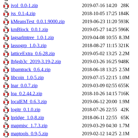
ivol_0.0-1.zip
2019-07-16 14:20
28K
jss_0.1-4.zip
2018-10-05 17:25
184K
kMeansTest_0.0.1.9000.zip
2019-06-23 11:20
593K
kmBlock_0.0.1.zip
2019-05-27 14:25
596K
lagsarlmtree_1.0-1.zip
2019-04-08 10:55
8.3M
lassogrp_1.0-3.zip
2018-08-27 11:15
321K
latticeExtra_0.6-28.zip
2019-05-02 13:25
2.2M
lbfgsb3c_2019-3.19-2.zip
2019-03-26 16:25
948K
libamtrack_0.6.4.zip
2018-06-18 13:25
2.5M
libcoin_1.0-5.zip
2019-07-15 22:15
1.0M
lnar_0.0.7.zip
2019-03-09 02:55
655K
loa_0.2.44.2.zip
2018-10-26 14:15
716K
localEM_0.6.3.zip
2019-06-12 20:00
1.9M
logitr_0.1.0.zip
2018-07-26 22:55
42K
lpridge_1.0-8.zip
2018-06-11 22:55
65K
mapmisc_1.7.3.zip
2019-03-29 04:30
1.7M
maptools_0.9-5.zip
2019-02-12 14:25
2.1M