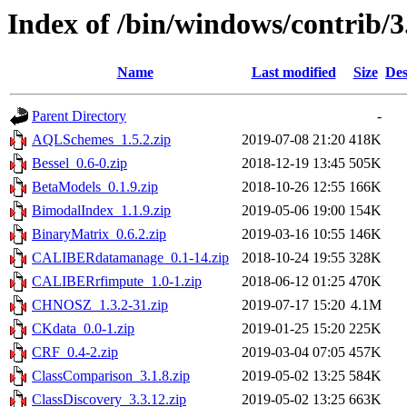
Index of /bin/windows/contrib/3
Name
Last modified
Size
Des
Parent Directory
-
AQLSchemes_1.5.2.zip
2019-07-08 21:20
418K
Bessel_0.6-0.zip
2018-12-19 13:45
505K
BetaModels_0.1.9.zip
2018-10-26 12:55
166K
BimodalIndex_1.1.9.zip
2019-05-06 19:00
154K
BinaryMatrix_0.6.2.zip
2019-03-16 10:55
146K
CALIBERdatamanage_0.1-14.zip
2018-10-24 19:55
328K
CALIBERrfimpute_1.0-1.zip
2018-06-12 01:25
470K
CHNOSZ_1.3.2-31.zip
2019-07-17 15:20
4.1M
CKdata_0.0-1.zip
2019-01-25 15:20
225K
CRF_0.4-2.zip
2019-03-04 07:05
457K
ClassComparison_3.1.8.zip
2019-05-02 13:25
584K
ClassDiscovery_3.3.12.zip
2019-05-02 13:25
663K