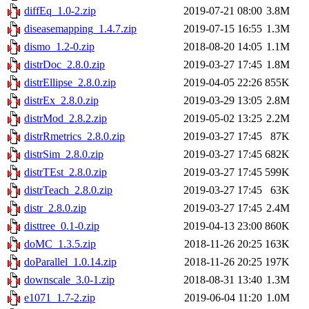
diffEq_1.0-2.zip
2019-07-21 08:00
3.8M
diseasemapping_1.4.7.zip
2019-07-15 16:55
1.3M
dismo_1.2-0.zip
2018-08-20 14:05
1.1M
distrDoc_2.8.0.zip
2019-03-27 17:45
1.8M
distrEllipse_2.8.0.zip
2019-04-05 22:26
855K
distrEx_2.8.0.zip
2019-03-29 13:05
2.8M
distrMod_2.8.2.zip
2019-05-02 13:25
2.2M
distrRmetrics_2.8.0.zip
2019-03-27 17:45
87K
distrSim_2.8.0.zip
2019-03-27 17:45
682K
distrTEst_2.8.0.zip
2019-03-27 17:45
599K
distrTeach_2.8.0.zip
2019-03-27 17:45
63K
distr_2.8.0.zip
2019-03-27 17:45
2.4M
disttree_0.1-0.zip
2019-04-13 23:00
860K
doMC_1.3.5.zip
2018-11-26 20:25
163K
doParallel_1.0.14.zip
2018-11-26 20:25
197K
downscale_3.0-1.zip
2018-08-31 13:40
1.3M
e1071_1.7-2.zip
2019-06-04 11:20
1.0M