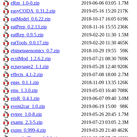
eRm_1.0-0.zip
2019-06-06 03:05
1.7M
easyCODA_0.31.2.zip
2019-05-16 15:20
217K
eatModel_0.6.22.zip
2018-10-17 16:05
619K
eatPrep_0.2.13.zip
2018-11-16 15:55
236K
eatRep_0.9.5.zip
2019-02-20 11:30
1.5M
eatTools_0.0.17.zip
2019-02-20 11:30
465K
ebimetagenomics_0.7.zip
2018-10-29 19:55
59K
ecolMod_1.2.6.2.zip
2019-07-21 08:30
769K
ecpaysage2_1.1.zip
2019-05-28 12:40
920K
effects_4.1-2.zip
2019-07-08 18:00
2.7M
eggs_0.1.1.zip
2018-11-09 13:35
126K
ems_1.3.0.zip
2019-05-03 16:40
708K
erpR_0.4.1.zip
2019-06-07 09:40
3.0M
event2car_1.0.zip
2019-06-19 15:00
98K
evtree_1.0-8.zip
2019-05-26 20:45
1.7M
exams_2.3-5.zip
2019-07-23 03:05
2.3M
expm_0.999-4.zip
2019-03-20 21:40
462K