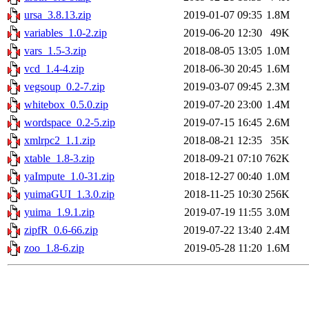
ursa_3.8.13.zip
2019-01-07 09:35
1.8M
variables_1.0-2.zip
2019-06-20 12:30
49K
vars_1.5-3.zip
2018-08-05 13:05
1.0M
vcd_1.4-4.zip
2018-06-30 20:45
1.6M
vegsoup_0.2-7.zip
2019-03-07 09:45
2.3M
whitebox_0.5.0.zip
2019-07-20 23:00
1.4M
wordspace_0.2-5.zip
2019-07-15 16:45
2.6M
xmlrpc2_1.1.zip
2018-08-21 12:35
35K
xtable_1.8-3.zip
2018-09-21 07:10
762K
yaImpute_1.0-31.zip
2018-12-27 00:40
1.0M
yuimaGUI_1.3.0.zip
2018-11-25 10:30
256K
yuima_1.9.1.zip
2019-07-19 11:55
3.0M
zipfR_0.6-66.zip
2019-07-22 13:40
2.4M
zoo_1.8-6.zip
2019-05-28 11:20
1.6M