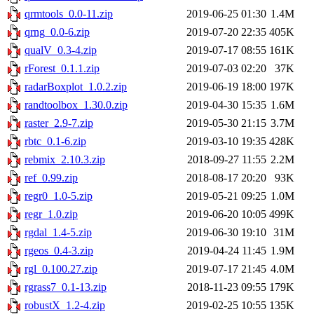
qrmtools_0.0-11.zip
2019-06-25 01:30
1.4M
qrng_0.0-6.zip
2019-07-20 22:35
405K
qualV_0.3-4.zip
2019-07-17 08:55
161K
rForest_0.1.1.zip
2019-07-03 02:20
37K
radarBoxplot_1.0.2.zip
2019-06-19 18:00
197K
randtoolbox_1.30.0.zip
2019-04-30 15:35
1.6M
raster_2.9-7.zip
2019-05-30 21:15
3.7M
rbtc_0.1-6.zip
2019-03-10 19:35
428K
rebmix_2.10.3.zip
2018-09-27 11:55
2.2M
ref_0.99.zip
2018-08-17 20:20
93K
regr0_1.0-5.zip
2019-05-21 09:25
1.0M
regr_1.0.zip
2019-06-20 10:05
499K
rgdal_1.4-5.zip
2019-06-30 19:10
31M
rgeos_0.4-3.zip
2019-04-24 11:45
1.9M
rgl_0.100.27.zip
2019-07-17 21:45
4.0M
rgrass7_0.1-13.zip
2018-11-23 09:55
179K
robustX_1.2-4.zip
2019-02-25 10:55
135K