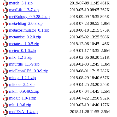
march_3.1.zip
2019-07-09 11:45
461K
maxLik_1.3-7.zip
2019-05-19 08:05
362K
metRology_0.9-28-2.zip
2018-09-09 19:35
895K
meta4diag_2.0.8.zip
2018-07-23 09:55
1.9M
metacosimulator_0.1.zip
2018-06-18 12:15
575K
metamisc_0.2.0.zip
2019-05-02 13:25
508K
metatest_1.0-5.zip
2018-12-06 10:45
46K
meteo_0.1-6.zip
2019-01-17 13:35
2.6M
mfx_1.2-3.zip
2019-02-06 09:20
521K
mhurdle_1.1-9.zip
2019-02-03 12:45
1.3M
micEconCES_0.9-9.zip
2018-08-01 17:15
282K
minqa_1.2.1.zip
2018-08-29 18:40
657K
mitools_2.4.zip
2019-04-25 23:20
256K
mkin_0.9.49.5.zip
2019-07-04 14:45
1.5M
mlogit_1.0-1.zip
2019-07-22 12:50
952K
mlt_1.0-6.zip
2019-07-19 14:40
177K
modEvA_1.4.zip
2018-11-28 11:55
2.5M