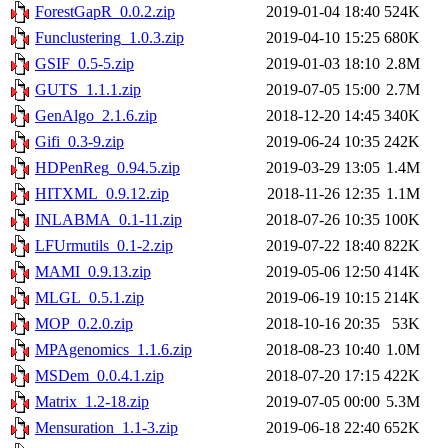
ForestGapR_0.0.2.zip
2019-01-04 18:40
524K
Funclustering_1.0.3.zip
2019-04-10 15:25
680K
GSIF_0.5-5.zip
2019-01-03 18:10
2.8M
GUTS_1.1.1.zip
2019-07-05 15:00
2.7M
GenAlgo_2.1.6.zip
2018-12-20 14:45
340K
Gifi_0.3-9.zip
2019-06-24 10:35
242K
HDPenReg_0.94.5.zip
2019-03-29 13:05
1.4M
HITXML_0.9.12.zip
2018-11-26 12:35
1.1M
INLABMA_0.1-11.zip
2018-07-26 10:35
100K
LFUrmutils_0.1-2.zip
2019-07-22 18:40
822K
MAMI_0.9.13.zip
2019-05-06 12:50
414K
MLGL_0.5.1.zip
2019-06-19 10:15
214K
MOP_0.2.0.zip
2018-10-16 20:35
53K
MPAgenomics_1.1.6.zip
2018-08-23 10:40
1.0M
MSDem_0.0.4.1.zip
2018-07-20 17:15
422K
Matrix_1.2-18.zip
2019-07-05 00:00
5.3M
Mensuration_1.1-3.zip
2019-06-18 22:40
652K