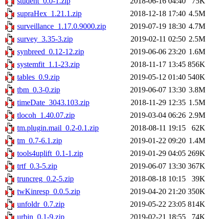
student_0.0-1.zip
2018-06-16 04:40
75K
supraHex_1.21.1.zip
2018-12-18 17:40
4.5M
surveillance_1.17.0.9000.zip
2019-07-19 18:30
4.7M
survey_3.35-3.zip
2019-02-11 02:50
2.5M
synbreed_0.12-12.zip
2019-06-06 23:20
1.6M
systemfit_1.1-23.zip
2018-11-17 13:45
856K
tables_0.9.zip
2019-05-12 01:40
540K
tbm_0.3-0.zip
2019-06-07 13:30
3.8M
timeDate_3043.103.zip
2018-11-29 12:35
1.5M
tlocoh_1.40.07.zip
2019-03-04 06:26
2.9M
tm.plugin.mail_0.2-0.1.zip
2018-08-11 19:15
62K
tm_0.7-6.1.zip
2019-01-22 09:20
1.4M
tools4uplift_0.1-1.zip
2019-01-29 04:05
269K
trtf_0.3-5.zip
2019-06-07 13:30
367K
truncreg_0.2-5.zip
2018-08-18 10:15
39K
twKinresp_0.0.5.zip
2019-04-20 21:20
350K
unfoldr_0.7.zip
2019-05-22 23:05
814K
urbin_0.1-9.zip
2019-02-21 18:55
74K