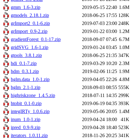
gmm_1.6-3.zip
2019-05-15 22:40
1.6M
gmodels_2.18.1.zip
2018-06-25 17:55
128K
grImport2_0.1-6.zip
2019-07-03 23:00
248K
grImport_0.9-2.zip
2019-01-22 03:00
1.2M
gradientForest_0.1-17.zip
2018-09-07 07:45
6.7M
gridSVG_1.6-1.zip
2019-01-24 03:45
1.0M
gtools_3.8.1.zip
2018-06-25 21:35
347K
hdi_0.1-7.zip
2019-03-29 10:20
2.3M
hdm_0.3.1.zip
2019-02-06 11:25
1.9M
hglm.data_1.0-1.zip
2019-04-05 22:26
4.8M
hglm_2.1-1.zip
2018-09-03 08:55
555K
highriskzone_1.4.5.zip
2018-07-11 14:35
299K
htobit_0.1-0.zip
2019-06-19 04:35
393K
integIRTy_1.0.6.zip
2019-05-06 20:05
1.4M
inum_1.0-1.zip
2019-04-24 18:00
41K
ipred_0.9-9.zip
2019-04-28 18:40
523K
iterators_1.0.11.zip
2018-11-26 20:25
341K