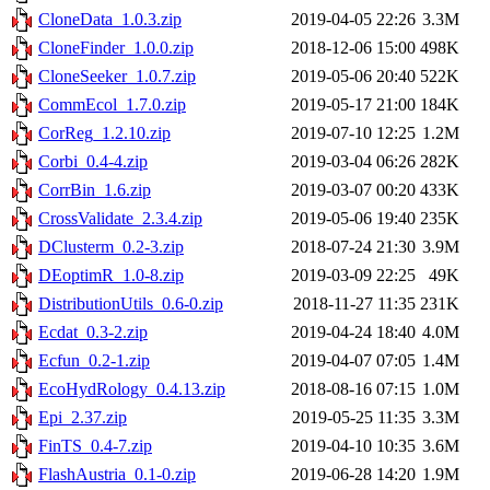
CloneData_1.0.3.zip
2019-04-05 22:26
3.3M
CloneFinder_1.0.0.zip
2018-12-06 15:00
498K
CloneSeeker_1.0.7.zip
2019-05-06 20:40
522K
CommEcol_1.7.0.zip
2019-05-17 21:00
184K
CorReg_1.2.10.zip
2019-07-10 12:25
1.2M
Corbi_0.4-4.zip
2019-03-04 06:26
282K
CorrBin_1.6.zip
2019-03-07 00:20
433K
CrossValidate_2.3.4.zip
2019-05-06 19:40
235K
DClusterm_0.2-3.zip
2018-07-24 21:30
3.9M
DEoptimR_1.0-8.zip
2019-03-09 22:25
49K
DistributionUtils_0.6-0.zip
2018-11-27 11:35
231K
Ecdat_0.3-2.zip
2019-04-24 18:40
4.0M
Ecfun_0.2-1.zip
2019-04-07 07:05
1.4M
EcoHydRology_0.4.13.zip
2018-08-16 07:15
1.0M
Epi_2.37.zip
2019-05-25 11:35
3.3M
FinTS_0.4-7.zip
2019-04-10 10:35
3.6M
FlashAustria_0.1-0.zip
2019-06-28 14:20
1.9M