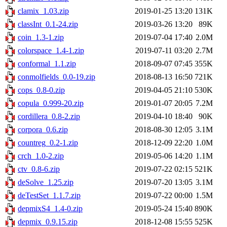
clamix_1.03.zip
2019-01-25 13:20
131K
classInt_0.1-24.zip
2019-03-26 13:20
89K
coin_1.3-1.zip
2019-07-04 17:40
2.0M
colorspace_1.4-1.zip
2019-07-11 03:20
2.7M
conformal_1.1.zip
2018-09-07 07:45
355K
conmolfields_0.0-19.zip
2018-08-13 16:50
721K
cops_0.8-0.zip
2019-04-05 21:10
530K
copula_0.999-20.zip
2019-01-07 20:05
7.2M
cordillera_0.8-2.zip
2019-04-10 18:40
90K
corpora_0.6.zip
2018-08-30 12:05
3.1M
countreg_0.2-1.zip
2018-12-09 22:20
1.0M
crch_1.0-2.zip
2019-05-06 14:20
1.1M
ctv_0.8-6.zip
2019-07-22 02:15
521K
deSolve_1.25.zip
2019-07-20 13:05
3.1M
deTestSet_1.1.7.zip
2019-07-22 00:00
1.5M
depmixS4_1.4-0.zip
2019-05-24 15:40
890K
depmix_0.9.15.zip
2018-12-08 15:55
525K