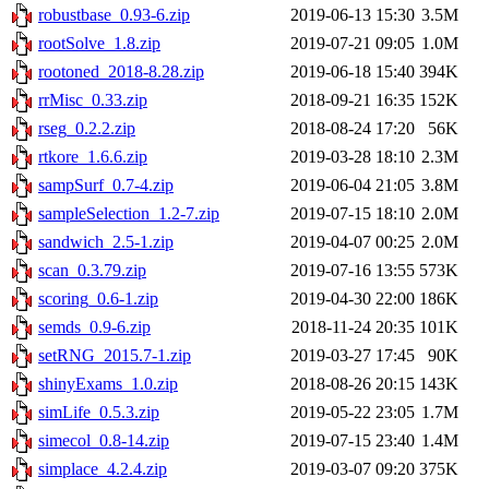
robustbase_0.93-6.zip
2019-06-13 15:30
3.5M
rootSolve_1.8.zip
2019-07-21 09:05
1.0M
rootoned_2018-8.28.zip
2019-06-18 15:40
394K
rrMisc_0.33.zip
2018-09-21 16:35
152K
rseg_0.2.2.zip
2018-08-24 17:20
56K
rtkore_1.6.6.zip
2019-03-28 18:10
2.3M
sampSurf_0.7-4.zip
2019-06-04 21:05
3.8M
sampleSelection_1.2-7.zip
2019-07-15 18:10
2.0M
sandwich_2.5-1.zip
2019-04-07 00:25
2.0M
scan_0.3.79.zip
2019-07-16 13:55
573K
scoring_0.6-1.zip
2019-04-30 22:00
186K
semds_0.9-6.zip
2018-11-24 20:35
101K
setRNG_2015.7-1.zip
2019-03-27 17:45
90K
shinyExams_1.0.zip
2018-08-26 20:15
143K
simLife_0.5.3.zip
2019-05-22 23:05
1.7M
simecol_0.8-14.zip
2019-07-15 23:40
1.4M
simplace_4.2.4.zip
2019-03-07 09:20
375K