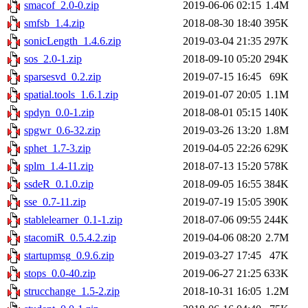
smacof_2.0-0.zip
2019-06-06 02:15
1.4M
smfsb_1.4.zip
2018-08-30 18:40
395K
sonicLength_1.4.6.zip
2019-03-04 21:35
297K
sos_2.0-1.zip
2018-09-10 05:20
294K
sparsesvd_0.2.zip
2019-07-15 16:45
69K
spatial.tools_1.6.1.zip
2019-01-07 20:05
1.1M
spdyn_0.0-1.zip
2018-08-01 05:15
140K
spgwr_0.6-32.zip
2019-03-26 13:20
1.8M
sphet_1.7-3.zip
2019-04-05 22:26
629K
splm_1.4-11.zip
2018-07-13 15:20
578K
ssdeR_0.1.0.zip
2018-09-05 16:55
384K
sse_0.7-11.zip
2019-07-19 15:05
390K
stablelearner_0.1-1.zip
2018-07-06 09:55
244K
stacomiR_0.5.4.2.zip
2019-04-06 08:20
2.7M
startupmsg_0.9.6.zip
2019-03-27 17:45
47K
stops_0.0-40.zip
2019-06-27 21:25
633K
strucchange_1.5-2.zip
2018-10-31 16:05
1.2M