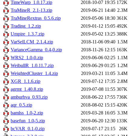
TimeWarp_1.0.17.zip
2018-10-07 19:35
172K
TraMineR_2.1-13.zip
2019-06-21 14:40
2.3M
TraMineRextras_0.5.6.zip
2019-05-06 18:30
361K
Trading_1.2.zip
2019-01-12 15:05
492K
Umpire_1.3.7.zip
2019-05-02 13:25
388K
VarSelLCM_2.1.4.zip
2018-11-06 09:40
1.5M
VarianceGamma_0.4-0.zip
2018-11-26 12:15
163K
WRS2_1.0-0.zip
2019-06-06 02:25
1.1M
WeibullR_1.0.11.7.zip
2019-06-29 01:25
1.2M
WeightedCluster_1.4.zip
2019-03-21 11:05
3.4M
XGR_1.1.6.zip
2019-07-12 17:35
2.8M
agrmt_1.40.8.zip
2019-07-08 11:55
307K
amburhva_0.93.zip
2018-06-22 17:55
736K
aqr_0.5.zip
2018-08-02 15:15
420K
bamlss_1.0-2.zip
2019-03-28 16:05
3.3M
basefun_1.0-5.zip
2019-06-20 12:30
133K
bcVAR_0.1-0.zip
2019-07-17 21:15
26K