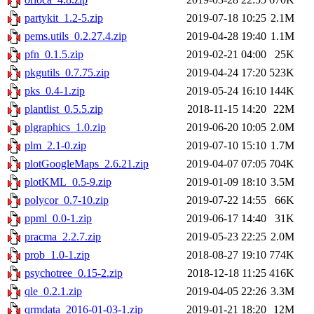
partykit_1.2-5.zip
2019-07-18 10:25
2.1M
pems.utils_0.2.27.4.zip
2019-04-28 19:40
1.1M
pfn_0.1.5.zip
2019-02-21 04:00
25K
pkgutils_0.7.75.zip
2019-04-24 17:20
523K
pks_0.4-1.zip
2019-05-24 16:10
144K
plantlist_0.5.5.zip
2018-11-15 14:20
22M
plgraphics_1.0.zip
2019-06-20 10:05
2.0M
plm_2.1-0.zip
2019-07-10 15:10
1.7M
plotGoogleMaps_2.6.21.zip
2019-04-07 07:05
704K
plotKML_0.5-9.zip
2019-01-09 18:10
3.5M
polycor_0.7-10.zip
2019-07-22 14:55
66K
ppml_0.0-1.zip
2019-06-17 14:40
31K
pracma_2.2.7.zip
2019-05-23 22:25
2.0M
prob_1.0-1.zip
2018-08-27 19:10
774K
psychotree_0.15-2.zip
2018-12-18 11:25
416K
qle_0.2.1.zip
2019-04-05 22:26
3.3M
qrmdata_2016-01-03-1.zip
2019-01-21 18:20
12M