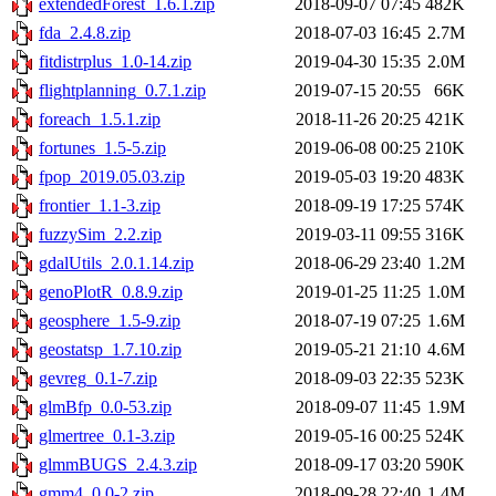
extendedForest_1.6.1.zip
2018-09-07 07:45
482K
fda_2.4.8.zip
2018-07-03 16:45
2.7M
fitdistrplus_1.0-14.zip
2019-04-30 15:35
2.0M
flightplanning_0.7.1.zip
2019-07-15 20:55
66K
foreach_1.5.1.zip
2018-11-26 20:25
421K
fortunes_1.5-5.zip
2019-06-08 00:25
210K
fpop_2019.05.03.zip
2019-05-03 19:20
483K
frontier_1.1-3.zip
2018-09-19 17:25
574K
fuzzySim_2.2.zip
2019-03-11 09:55
316K
gdalUtils_2.0.1.14.zip
2018-06-29 23:40
1.2M
genoPlotR_0.8.9.zip
2019-01-25 11:25
1.0M
geosphere_1.5-9.zip
2018-07-19 07:25
1.6M
geostatsp_1.7.10.zip
2019-05-21 21:10
4.6M
gevreg_0.1-7.zip
2018-09-03 22:35
523K
glmBfp_0.0-53.zip
2018-09-07 11:45
1.9M
glmertree_0.1-3.zip
2019-05-16 00:25
524K
glmmBUGS_2.4.3.zip
2018-09-17 03:20
590K
gmm4_0.0-2.zip
2018-09-28 22:40
1.4M