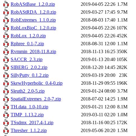
RobAStBase_1.2.0.zip
2019-04-05 22:26
1.7M
RobAStRDA_1.2.0.zip
2019-03-27 17:45
9.7M
RobExtremes_1.1.0.zip
2018-08-03 17:40
1.1M
RobLoxBioC_1.2.0.zip
2019-04-05 22:26
107K
RobLox_1.2.0.zip
2019-04-05 22:26
452K
Rphree_0.1-7.zip
2018-08-31 12:00
1.1M
Rvmmin_2018-11.8.zip
2018-11-13 16:25
350K
SACCR_2.3.zip
2019-01-13 20:40
105K
SIBERG_2.0.2.zip
2018-12-20 14:45
282K
SillyPutty_0.1.2.zip
2019-03-19 20:00
23K
SkewHyperbolic_0.4-0.zip
2018-11-29 09:55
196K
Sleuth2_2.0-5.zip
2019-01-24 08:00
3.7M
SpatialExtremes_2.0-7.zip
2018-07-02 14:25
1.9M
TH.data_1.0-10.zip
2019-01-21 12:00
8.1M
TIMP_1.13.2.zip
2019-03-11 02:20
1.0M
TSsdmx_2017.4-1.zip
2018-11-16 00:25
172K
Thresher_1.1.2.zip
2019-05-06 20:20
1.5M