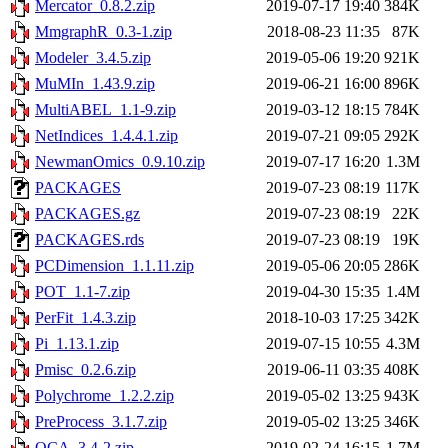
Mercator_0.8.2.zip
2019-07-17 19:40
384K
MmgraphR_0.3-1.zip
2018-08-23 11:35
87K
Modeler_3.4.5.zip
2019-05-06 19:20
921K
MuMIn_1.43.9.zip
2019-06-21 16:00
896K
MultiABEL_1.1-9.zip
2019-03-12 18:15
784K
NetIndices_1.4.4.1.zip
2019-07-21 09:05
292K
NewmanOmics_0.9.10.zip
2019-07-17 16:20
1.3M
PACKAGES
2019-07-23 08:19
117K
PACKAGES.gz
2019-07-23 08:19
22K
PACKAGES.rds
2019-07-23 08:19
19K
PCDimension_1.1.11.zip
2019-05-06 20:05
286K
POT_1.1-7.zip
2019-04-30 15:35
1.4M
PerFit_1.4.3.zip
2018-10-03 17:25
342K
Pi_1.13.1.zip
2019-07-15 10:55
4.3M
Pmisc_0.2.6.zip
2019-06-11 03:35
408K
Polychrome_1.2.2.zip
2019-05-02 13:25
943K
PreProcess_3.1.7.zip
2019-05-02 13:25
346K
QCA_3.4-2.zip
2019-02-24 16:15
1.7M