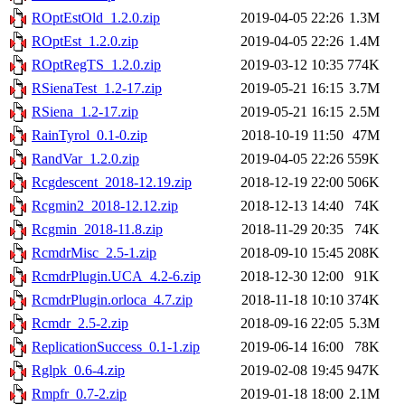
ROptEstOld_1.2.0.zip
2019-04-05 22:26
1.3M
ROptEst_1.2.0.zip
2019-04-05 22:26
1.4M
ROptRegTS_1.2.0.zip
2019-03-12 10:35
774K
RSienaTest_1.2-17.zip
2019-05-21 16:15
3.7M
RSiena_1.2-17.zip
2019-05-21 16:15
2.5M
RainTyrol_0.1-0.zip
2018-10-19 11:50
47M
RandVar_1.2.0.zip
2019-04-05 22:26
559K
Rcgdescent_2018-12.19.zip
2018-12-19 22:00
506K
Rcgmin2_2018-12.12.zip
2018-12-13 14:40
74K
Rcgmin_2018-11.8.zip
2018-11-29 20:35
74K
RcmdrMisc_2.5-1.zip
2018-09-10 15:45
208K
RcmdrPlugin.UCA_4.2-6.zip
2018-12-30 12:00
91K
RcmdrPlugin.orloca_4.7.zip
2018-11-18 10:10
374K
Rcmdr_2.5-2.zip
2018-09-16 22:05
5.3M
ReplicationSuccess_0.1-1.zip
2019-06-14 16:00
78K
Rglpk_0.6-4.zip
2019-02-08 19:45
947K
Rmpfr_0.7-2.zip
2019-01-18 18:00
2.1M