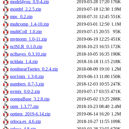
model4you_0.9-4.zip
2019-03-28 17:20
176K
mombf_2.2.5.zip
2019-07-18 12:30
1.9M
mpc_0.2.zip
2018-07-31 12:45
551K
multcomp_1.4-10.zip
2019-03-01 12:50
1.1M
multiColl_1.0.zip
2019-07-15 20:55
95K
mvtnorm_1.0-11.zip
2019-06-19 12:25
451K
nclSLR_0.1.0.zip
2018-10-23 16:55
172K
nclbayes_0.3.10.zip
2018-10-05 16:35
190K
ncldata_1.4.zip
2018-10-18 11:15
218K
nonlinearTseries_0.2.4.zip
2018-08-09 19:10
1.2M
nor1mix_1.3-0.zip
2019-06-13 11:00
150K
numbers_0.7-3.zip
2018-12-03 10:55
247K
nvmix_0.0-2.zip
2019-07-17 03:55
471K
oompaBase_3.2.8.zip
2019-05-02 13:25
288K
opm_1.3.77.zip
2018-10-23 08:40
2.4M
optimx_2019-6.14.zip
2019-06-14 16:20
1.2M
orloca.es_4.6.zip
2018-10-27 11:55
109K
orloca_4.8.zip
2019-03-28 22:55
670K