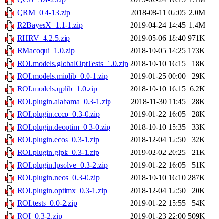
QRM_0.4-13.zip
2018-08-11 02:05
2.0M
R2BayesX_1.1-1.zip
2019-04-24 14:45
1.4M
RHRV_4.2.5.zip
2019-05-06 18:40
971K
RMacoqui_1.0.zip
2018-10-05 14:25
173K
ROI.models.globalOptTests_1.0.zip
2018-10-10 16:15
18K
ROI.models.miplib_0.0-1.zip
2019-01-25 00:00
29K
ROI.models.qplib_1.0.zip
2018-10-10 16:15
6.2K
ROI.plugin.alabama_0.3-1.zip
2018-11-30 11:45
28K
ROI.plugin.cccp_0.3-0.zip
2019-01-22 16:05
28K
ROI.plugin.deoptim_0.3-0.zip
2018-10-10 15:35
33K
ROI.plugin.ecos_0.3-1.zip
2018-12-04 12:50
32K
ROI.plugin.glpk_0.3-1.zip
2019-02-02 20:25
21K
ROI.plugin.lpsolve_0.3-2.zip
2019-01-22 16:05
51K
ROI.plugin.neos_0.3-0.zip
2018-10-10 16:10
287K
ROI.plugin.optimx_0.3-1.zip
2018-12-04 12:50
20K
ROI.tests_0.0-2.zip
2019-01-22 15:55
54K
ROI_0.3-2.zip
2019-01-23 22:00
509K