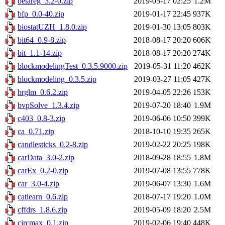
betareg_3.2-0.zip
2019-05-17 02:25
1.2M
bfp_0.0-40.zip
2019-01-17 22:45
937K
biostatUZH_1.8.0.zip
2019-01-30 13:05
803K
bit64_0.9-8.zip
2018-08-17 20:20
606K
bit_1.1-14.zip
2018-08-17 20:20
274K
blockmodelingTest_0.3.5.9000.zip
2019-05-31 11:20
462K
blockmodeling_0.3.5.zip
2019-03-27 11:05
427K
brglm_0.6.2.zip
2019-04-05 22:26
153K
bvpSolve_1.3.4.zip
2019-07-20 18:40
1.9M
c403_0.8-3.zip
2019-06-06 10:50
399K
ca_0.71.zip
2018-10-10 19:35
265K
candlesticks_0.2-8.zip
2019-02-22 20:25
198K
carData_3.0-2.zip
2018-09-28 18:55
1.8M
carEx_0.2-0.zip
2019-07-08 13:55
778K
car_3.0-4.zip
2019-06-07 13:30
1.6M
catlearn_0.6.zip
2018-07-17 19:20
1.0M
cffdrs_1.8.6.zip
2019-05-09 18:20
2.5M
circmax_0.1.zip
2019-02-06 19:40
448K